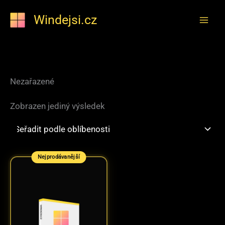
Přeskočit
Windejsi.cz
na
obsah
Nezařazené
Zobrazen jediný výsledek
Nejprodávanější