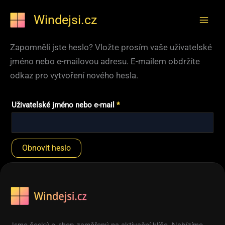
Přeskočit
Windejsi.cz
na
obsah
Zapomněli jste heslo? Vložte prosím vaše uživatelské
jméno nebo e-mailovou adresu. E-mailem obdržíte
odkaz pro vytvoření nového hesla.
Povinné
Uživatelské jméno nebo e-mail
*
Obnovit heslo
Jsme český e-shop zaměřený na aktivační klíče. Nabízíme