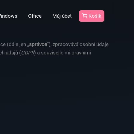
indows
Office
Můj účet
Košík
ce (dále jen „
správce
“), zpracovává osobní údaje
h údajů (
GDPR
) a souvisejícími právními