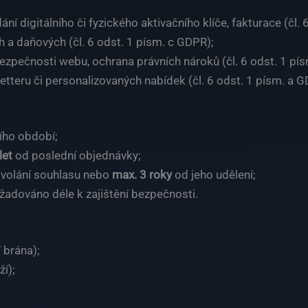
ní digitálního či fyzického aktivačního klíče, fakturace (čl.
 a daňových (čl. 6 odst. 1 písm. c GDPR);
bezpečnosti webu, ochrana právních nároků (čl. 6 odst. 1 pí
etteru či personalizovaných nabídek (čl. 6 odst. 1 písm. a G
ího období;
let
od poslední objednávky;
dvolání souhlasu nebo
max. 3 roky
od jeho udělení;
vyžadováno déle k zajištění bezpečnosti.
 brána);
í);