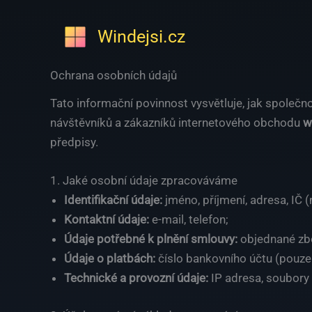
Přeskočit
na
Windejsi.cz
obsah
Ochrana osobních údajů
Tato informační povinnost vysvětluje, jak společn
návštěvníků a zákazníků internetového obchodu
w
předpisy.
1. Jaké osobní údaje zpracováváme
Identifikační údaje:
jméno, příjmení, adresa, IČ (
Kontaktní údaje:
e-mail, telefon;
Údaje potřebné k plnění smlouvy:
objednané zbo
Údaje o platbách:
číslo bankovního účtu (pouze 
Technické a provozní údaje:
IP adresa, soubory