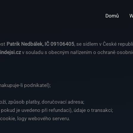
Domů
W
ost
Patrik Nedbálek, IČ 09106405
, se sídlem v České republi
indejsi.cz
v souladu s obecným nařízením o ochraně osobníc
nakupuje-li podnikatel);
ží, způsob platby, doručovací adresa;
pokud je uvedeno při refundaci), údaje o transakci;
 cookie, logy webového serveru.