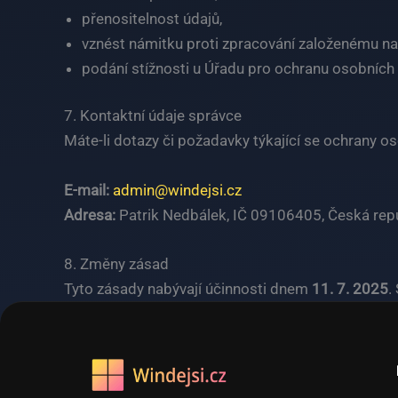
přenositelnost údajů,
vznést námitku proti zpracování založenému n
podání stížnosti u Úřadu pro ochranu osobních 
7. Kontaktní údaje správce
Máte-li dotazy či požadavky týkající se ochrany os
E-mail:
admin@windejsi.cz
Adresa:
Patrik Nedbálek, IČ 09106405, Česká rep
8. Změny zásad
Tyto zásady nabývají účinnosti dnem
11. 7. 2025
.