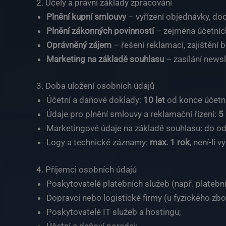
2. Účely a právní základy zpracování
Plnění kupní smlouvy
– vyřízení objednávky, dodá
Plnění zákonných povinností
– zejména účetních
Oprávněný zájem
– řešení reklamací, zajištění 
Marketing na základě souhlasu
– zasílání newsl
3. Doba uložení osobních údajů
Účetní a daňové doklady:
10 let
od konce účetn
Údaje pro plnění smlouvy a reklamační řízení:
5 
Marketingové údaje na základě souhlasu: do o
Logy a technické záznamy:
max. 1 rok
, není-li 
4. Příjemci osobních údajů
Poskytovatelé platebních služeb (např. platební
Dopravci nebo logistické firmy (u fyzického zbož
Poskytovatelé IT služeb a hostingu;
Účetní a daňoví poradci;