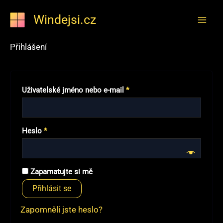
Přeskočit
Windejsi.cz
na
obsah
Přihlášení
Povinné
Uživatelské jméno nebo e-mail
*
Povinné
Heslo
*
Zapamatujte si mě
Přihlásit se
Zapomněli jste heslo?