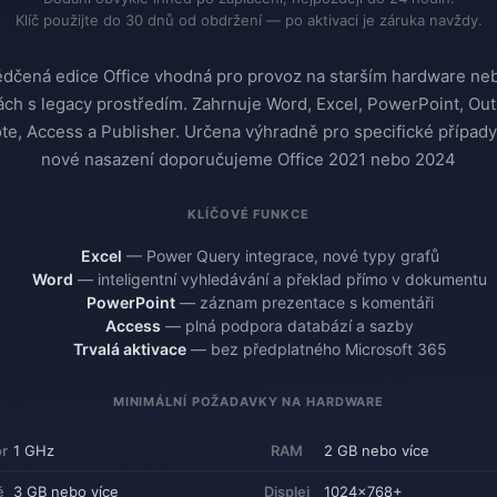
Klíč použijte do 30 dnů od obdržení — po aktivaci je záruka navždy.
dčená edice Office vhodná pro provoz na starším hardware ne
ách s legacy prostředím. Zahrnuje Word, Excel, PowerPoint, Out
e, Access a Publisher. Určena výhradně pro specifické případ
nové nasazení doporučujeme Office 2021 nebo 2024
KLÍČOVÉ FUNKCE
Excel
— Power Query integrace, nové typy grafů
Word
— inteligentní vyhledávání a překlad přímo v dokumentu
PowerPoint
— záznam prezentace s komentáři
Access
— plná podpora databází a sazby
Trvalá aktivace
— bez předplatného Microsoft 365
MINIMÁLNÍ POŽADAVKY NA HARDWARE
r
1 GHz
RAM
2 GB nebo více
ě
3 GB nebo více
Displej
1024×768+