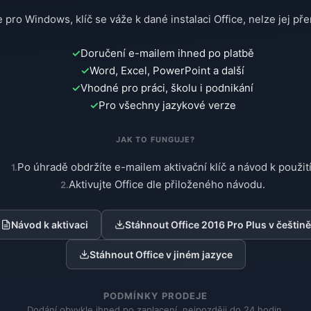
 pro Windows, klíč se váže k dané instalaci Office, nelze jej pře
Doručení e-mailem ihned po platbě
Word, Excel, PowerPoint a další
Vhodné pro práci, školu i podnikání
Pro všechny jazykové verze
JAK TO FUNGUJE?
Po úhradě obdržíte e-mailem aktivační klíč a návod k použití
Aktivujte Office dle přiloženého návodu.
Návod k aktivaci
Stáhnout Office 2016 Pro Plus v češtině
Stáhnout Office v jiném jazyce
PODMÍNKY PRODEJE
Dodání obvykle ihned po zaplacení, nejpozději do 24 hodin.