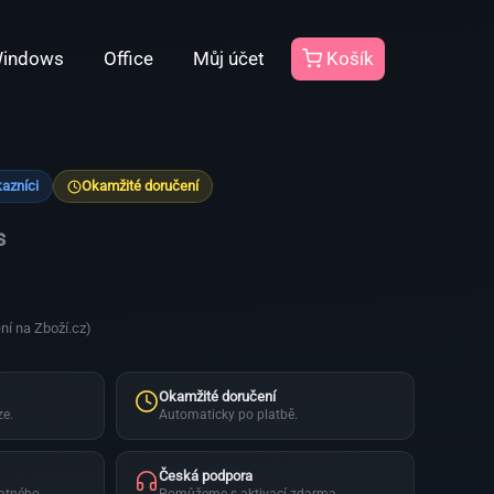
indows
Office
Můj účet
Košík
kazníci
Okamžité doručení
s
ní na Zboží.cz)
Okamžité doručení
ze.
Automaticky po platbě.
Česká podpora