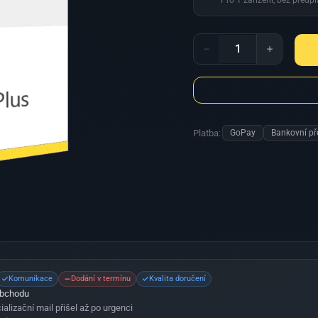
Pro 1 zařízení, bez předp
Office
2016
Pro
Plus
množství
Platba:
GoPay
Bankovní př
Komunikace
Dodání v termínu
Kvalita doručení
obchodu
cializační mail přišel až po urgenci