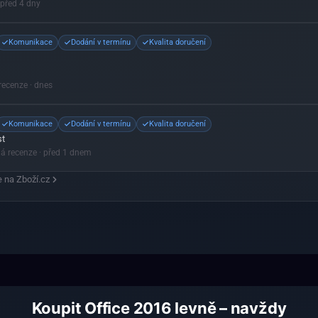
 před 4 dny
Komunikace
Dodání v termínu
Kvalita doručení
 recenze
· dnes
Komunikace
Dodání v termínu
Kvalita doručení
st
ná recenze
· před 1 dnem
 na Zboží.cz
Koupit Office 2016 levně – navždy