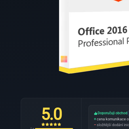
5.0
Doporučuji obchod
+
cena komunikace 
−
složitější dodání ini
5★