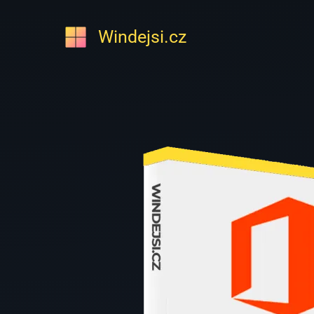
Přeskočit
na
Windejsi.cz
obsah