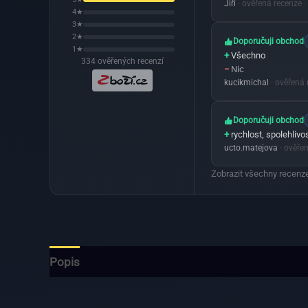
Jiří
· ověřená recenze
·
4★
3★
2★
Doporučuji obchod
1★
+
Všechno
334 ověřených recenzí
−
Nic
kucikmichal
· ověřená
Doporučuji obchod
+
rychlost, spolehlivo
ucto.matejova
· ověře
Zobrazit všechny recenze
Popis