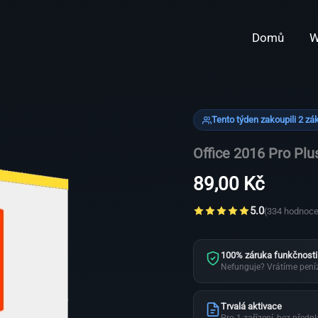
Domů
W
Tento týden zakoupili 2 zá
Office 2016 Pro Plu
89,00
Kč
5.0
(334 hodnoce
100% záruka funkčnosti
Nefunguje? Vrátíme pení
Trvalá aktivace