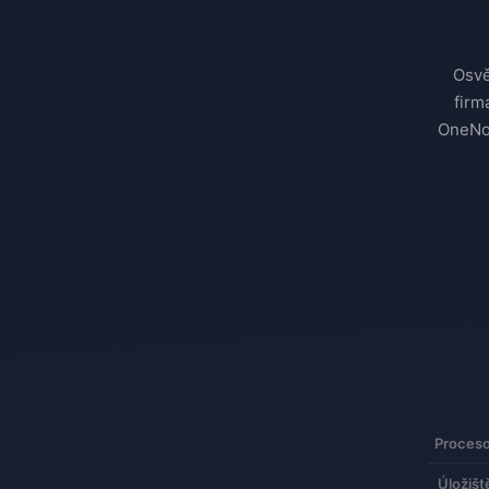
Osvě
firm
OneNot
Proceso
Úložišt