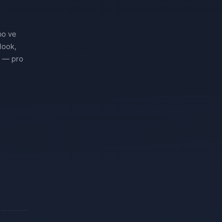
bo ve
look,
y — pro