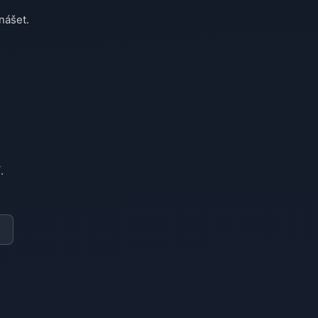
nášet.
.