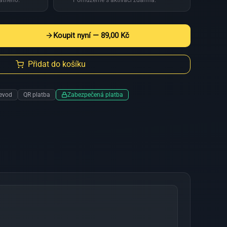
latného.
Pomůžeme s aktivací zdarma.
Koupit nyní —
89,00 Kč
Přidat do košíku
evod
QR platba
Zabezpečená platba