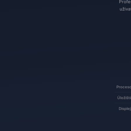
Profe
uživa
Proceso
Úložišt
Displej