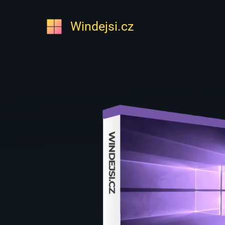
Přeskočit
na
Windejsi.cz
obsah