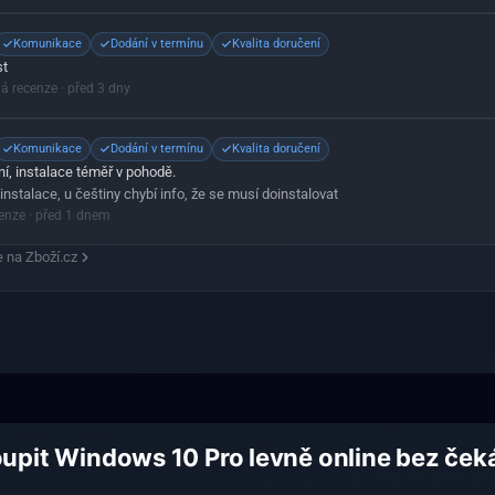
Komunikace
Dodání v termínu
Kvalita doručení
st
ná recenze
· před 3 dny
Komunikace
Dodání v termínu
Kvalita doručení
í, instalace téměř v pohodě.
instalace, u češtiny chybí info, že se musí doinstalovat
cenze
· před 1 dnem
 na Zboží.cz
upit Windows 10 Pro levně online bez ček