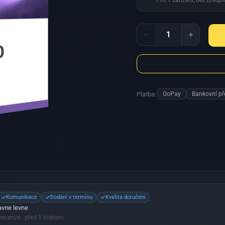
Pro 1 zařízení, bez předp
Windows
10
Pro
Digitální
Samostatně
Online
Windows 10 Pro Digitální
✓
množství
Office 2021 Pro Plus
—
Platba:
GoPay
Bankovní př
195,00 Kč
Zvolit
Komunikace
Dodání v termínu
Kvalita doručení
avne levne
 recenze
· před 1 týdnem