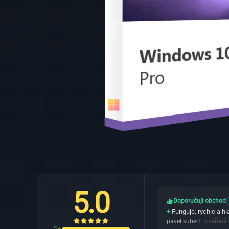
5.0
Doporučuji obchod
+
Funguje, rychle a hl
pavel.kubert
· ověřená
5★