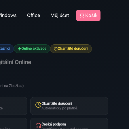
indows
Office
Můj účet
Košík
kazníci
Online aktivace
Okamžité doručení
tální Online
ní na Zboží.cz)
Okamžité doručení
ze.
Automaticky po platbě.
Česká podpora