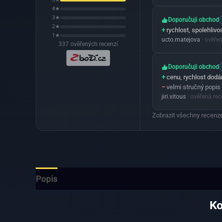
4★
3★
Doporučuji obchod
2★
+
rychlost, spolehlivo
1★
ucto.matejova
· ověře
337 ověřených recenzí
Doporučuji obchod
+
cenu, rychlost dodán
−
velmi stručný popis 
jiri.vitous
· ověřená re
Zobrazit všechny recenze
Popis
Ko