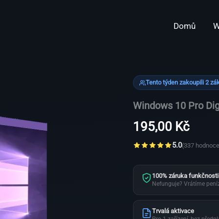
Domů
W
Tento týden zakoupili 2 zá
Windows 10 Pro Digi
195,00
Kč
5.0
(337 hodnoce
100% záruka funkčnosti
Nefunguje? Vrátíme pení
Trvalá aktivace