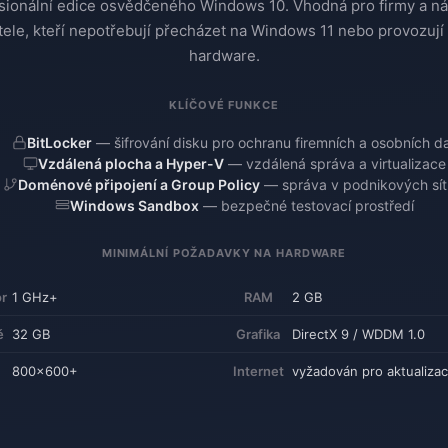
sionální edice osvědčeného Windows 10. Vhodná pro firmy a n
tele, kteří nepotřebují přecházet na Windows 11 nebo provozují 
hardware.
KLÍČOVÉ FUNKCE
BitLocker
— šifrování disku pro ochranu firemních a osobních d
Vzdálená plocha a Hyper-V
— vzdálená správa a virtualizace
Doménové připojení a Group Policy
— správa v podnikových sít
Windows Sandbox
— bezpečné testovací prostředí
MINIMÁLNÍ POŽADAVKY NA HARDWARE
r
1 GHz+
RAM
2 GB
ě
32 GB
Grafika
DirectX 9 / WDDM 1.0
800×600+
Internet
vyžadován pro aktualiza