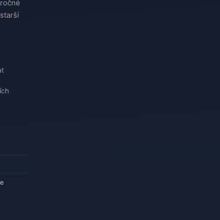
áročné
starší
at
ích
ce