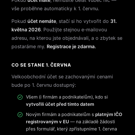
Pokud
účet máte
, nemusíte dělat vůbec nic —
vše proběhne automaticky k 1. červnu.
Pokud
účet nemáte
, stačí si ho vytvořit do
31.
května 2026
. Použijte stejnou e-mailovou
adresu, na kterou jste objednávali, a o zbytek se
postaráme my.
Registrace je zdarma.
CO SE STANE 1. ČERVNA
Velkoobchodní účet se zachovanými cenami
bude po 1. červnu dostupný:
Všem (i firmám a podnikatelům), kdo si
vytvořili účet před tímto datem
Novým firmám a podnikatelům s
platným IČO
registrovaným v EU
— na základě žádosti
přes formulář, který zpřístupníme 1. června