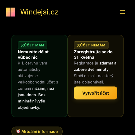
Přeskočit
Windejsi.cz
na
obsah
ÚČET MÁM
ÚČET NEMÁM
Nemusíte dělat
Zaregistrujte se do
vůbec nic
31. května
K 1. červnu vám
Registrace je
zdarma a
automaticky
zabere dvě minuty
.
aktivujeme
Stačí e-mail, na který
velkoobchodní účet s
jste objednávali.
cenami
nižšími, než
Vytvořit účet
jsou dnes
.
Bez
minimální výše
objednávky.
Aktuální informace