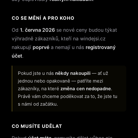
CO SE MĚNÍ A PRO KOHO
Od
1. června 2026
se nové ceny budou týkat
výhradně zákazníků, kteří na windejsi.cz
nakupují
poprvé
a nemají u nás
registrovaný
účet
.
Pokud jste u nás
někdy nakoupili
— ať už
jednou nebo opakovaně — patříte mezi
zákazníky, na které
změna cen nedopadne
.
Právě vám chceme poděkovat za to, že jste tu
s námi od začátku.
CO MUSÍTE UDĚLAT