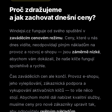
Proč zdražujeme
a jak zachovat dnešní ceny?
Windejsi.cz funguje od svého spuštění v
zaváděcím cenovém režimu
. Ceny, které u nás
dnes vidíte, neodpovídají plným nákladům na
provoz a rozvoj e-shopu — jsou
záměrně nízké
,
abychom vám dokázali, že naše klíče fungují
spolehlivě a rychle.
Čas zaváděcích cen ale končí. Provoz e-shopu,
jeho vylepšování, zákaznická podpora a
vykupování aktivačních klíčů — to vše něco
stojí. Abychom mohli dál nabízet kvalitní služby,
musíme ceny pro nové zákazníky upravit tak,
aby odpovídaly
reálným nákladům
.